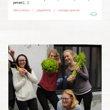
jamais […]
décoration
|
papeterie
|
voyage spacial