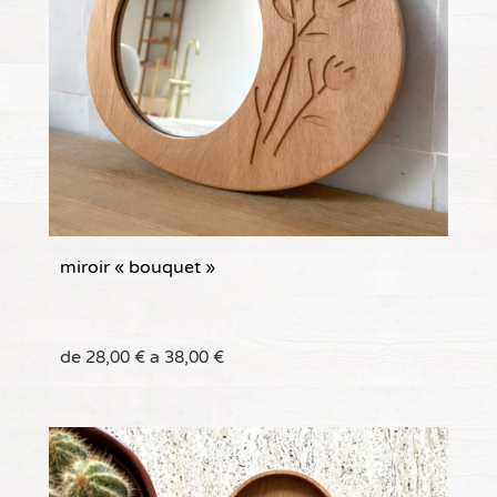
miroir « bouquet »
de
a
28,00
€
38,00
€