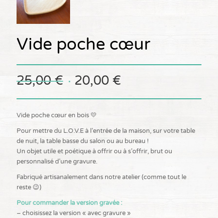
Vide poche cœur
Le
Le
25,00
€
20,00
€
prix
prix
initial
actuel
était :
est :
Vide poche cœur en bois 💛
25,00 €.
20,00 €.
Pour mettre du L.O.V.E à l’entrée de la maison, sur votre table
de nuit, la table basse du salon ou au bureau !
Un objet utile et poétique à offrir ou à s’offrir, brut ou
personnalisé d’une gravure.
Fabriqué artisanalement dans notre atelier (comme tout le
reste 😉)
Pour commander la version gravée :
– choisissez la version « avec gravure »